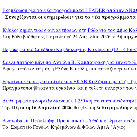
Ενημέρωση για τα νέα προγράμματα LEADER από την ΑΝΔΩ
Συνεχίζονται οι ενημερώσεις για τα νέα προγράμματα
Κύκλος σημαντικών συναντήσεων στη Ρόδο για τον Δήμο Κα
Στη Ρόδο βρέθηκαν, Παρασκευή 24 Απριλίου 2026, ο Δήμαρχ
Περιφερειακό Συνέδριο Καρδιολογίας Καλύμνου (12–14 Ιουνί
Συλλυπητήριο μήνυμα Αντώνη Β. Καμπουράκη για την απώλε
Έφυγε από κοντά μας η Ελένη Καρύδη, μια πανάξια γυναίκα
Εγκαίνια νέων εγκαταστάσεων ΕΚΑΒ Καλύμνου με στήριξη 
Πραγματοποιήθηκαν τα εγκαίνια και η τελετή ευλογίας του 
Δεύτερη φάση δωρεάν διανομής 1.250 κομποστοποιητών την 
Πέμπτη 16 Απριλίου 2026
δεύτερη φάση
Την
, θα γίνει η
δω
Ανακοίνωση Πρόσληψης Προσωπικού – 5 Θέσεις Φροντιστών
Το Σωματείο Γονέων Κηδεμόνων & Φίλων ΑμεΑ "Άγιος