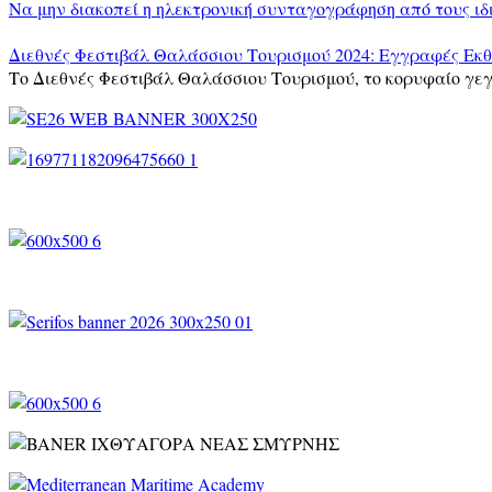
Να μην διακοπεί η ηλεκτρονική συνταγογράφηση από τους ιδ
Διεθνές Φεστιβάλ Θαλάσσιου Τουρισμού 2024: Εγγραφές Εκ
Το Διεθνές Φεστιβάλ Θαλάσσιου Τουρισμού, το κορυφαίο γεγ