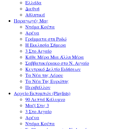
Ελλάδα
Διεθνή
Αθλητικά
Παραγωγές Μας
Ντάμα Κούπα
Αρένα
Γράμματα στη Ροδώ
Η Εκκλησία Σήμερα
3 Στο Αιγαίο
Κάθε Μέρα Μια Άλλη Μέρα
Σαββατοκύριακο στο Ν. Αιγαίο
Κεντρικό Δελτίο Ειδήσεων
Τα Νέα της Λέρου
Τα Νέα Της Ευρώπης
Περιβάλλον
Αρχείο Εκπομπών (Playlists)
90 Λεπτά Κάλυμνο
Μαζί Στις 3
3 Στο Αιγαίο
Αρένα
Ντάμα Κούπα