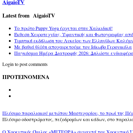
AigaioTV
Latest from AigaioTV
Το πρώτο Puppy Yoga έρχεται στην Χαλκιδική!
Έκθεση Χειροτεχνίας, Υφαντικής και Φωτογραφίας απ
Τιμητική εκδήλωση του Λυκείου των Ελληνίδων Καλύμ
Με βαθιά θλίψη αποχαιρετούμε τον Ιάκωβο Γερονικόλα
Παγκόσμια Ημέρα Διατροφής 2026: Δηλώστε ενδιαφέρο
Login to post comments
ΠΡΟΤΕΙΝΟΜΕΝΑ
Πλύσιμο παραλιακού μετώπου Μαστιχαρίου, το πρωί της Πέμ
Πλύσιμο οδοστρώματος, πεζοδρομίων και κάδων, στο παραλι
Ο Χορευτικός Όμιλος «ΜΕΤΕΩΡΑ» συναντά τον Χορευτικό