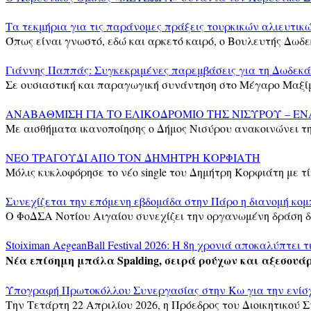
Τα τεκμήρια για τις παράνομες πράξεις τουρκικών αλιευτι
Όπως είναι γνωστό, εδώ και αρκετό καιρό, ο Βουλευτής Δωδε
Γιάννης Παππάς: Συγκεκριμένες παρεμβάσεις για τη Δωδεκά
Σε ουσιαστική και παραγωγική συνάντηση στο Μέγαρο Μαξίμ
ΑΝΑΒΑΘΜΙΣΗ ΓΙΑ ΤΟ ΕΛΙΚΟΔΡΟΜΙΟ ΤΗΣ ΝΙΣΥΡΟΥ – ΕΝ
Με αισθήματα ικανοποίησης ο Δήμος Νισύρου ανακοινώνει τ
ΝΕΟ ΤΡΑΓΟΥΔΙ ΑΠΟ ΤΟΝ ΔΗΜΗΤΡΗ ΚΟΡΦΙΑΤΗ
Μόλις κυκλοφόρησε το νέο single του Δημήτρη Κορφιάτη με τί
Συνεχίζεται την επόμενη εβδομάδα στην Πάρο η διανομή κομ
Ο ΦοΔΣΑ Νοτίου Αιγαίου συνεχίζει την οργανωμένη δράση δ
Stoiximan AegeanBall Festival 2026: Η 8η χρονιά αποκαλύπτει τ
Νέα επίσημη μπάλα Spalding, σειρά ρούχων και αξεσουάρ
Υπογραφή Πρωτοκόλλου Συνεργασίας στην Κω για την ενίσχ
Την Τετάρτη 22 Απριλίου 2026, η Πρόεδρος του Διοικητικού 