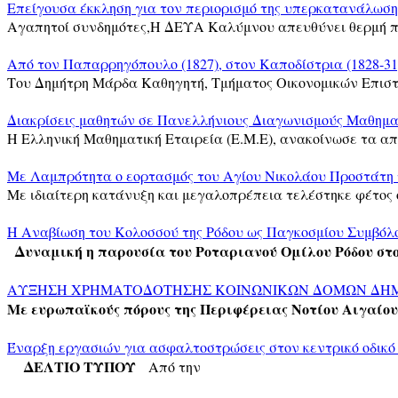
Επείγουσα έκκληση για τον περιορισμό της υπερκατανάλωσης
Αγαπητοί συνδημότες,Η ΔΕΥΑ Καλύμνου απευθύνει θερμή 
Από τον Παπαρρηγόπουλο (1827), στον Καποδίστρια (1828-31
Του Δημήτρη Μάρδα Καθηγητή, Τμήματος Οικονομικών Επισ
Διακρίσεις μαθητών σε Πανελλήνιους Διαγωνισμούς Μαθημ
Η Ελληνική Μαθηματική Εταιρεία (Ε.Μ.Ε), ανακοίνωσε τα α
Με Λαμπρότητα ο εορτασμός του Αγίου Νικολάου Προστάτη 
Με ιδιαίτερη κατάνυξη και μεγαλοπρέπεια τελέστηκε φέτος
Η Αναβίωση του Κολοσσού της Ρόδου ως Παγκοσμίου Συμβόλο
Δυναμική η παρουσία του Ροταριανού Ομίλου Ρόδου στ
ΑΥΞΗΣΗ ΧΡΗΜΑΤΟΔΟΤΗΣΗΣ ΚΟΙΝΩΝΙΚΩΝ ΔΟΜΩΝ ΔΗ
Με ευρωπαϊκούς πόρους της Περιφέρειας Νοτίου Αιγαίου
Έναρξη εργασιών για ασφαλτοστρώσεις στον κεντρικό οδικό
ΔΕΛΤΙΟ ΤΥΠΟΥ
Από την