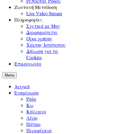
Ρεπορτάζ Ρόδου
Ζωντανή Μετάδοση
Live Video Stream
Πληροφορίες
Σχετικά με Μας
Διαφημιστείτε
Όροι χρήσης
Χάρτης Ιστότοπου
Δήλωση για τα
Cookies
Επικοινωνία
Menu
Αρχική
Ενημέρωση
Ρόδο
Κω
Κάλυμνο
Λέρο
Πάτμο
Περιφέρεια