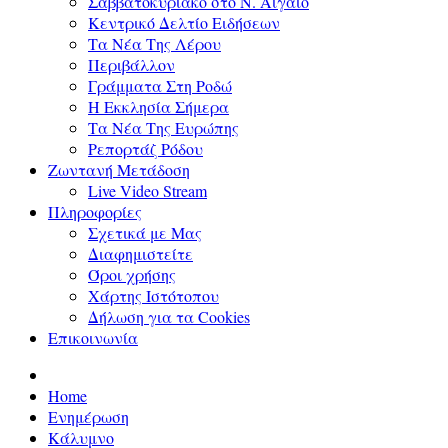
Σαββατοκύριακο στο Ν. Αιγαίο
Κεντρικό Δελτίο Ειδήσεων
Τα Νέα Της Λέρου
Περιβάλλον
Γράμματα Στη Ροδώ
Η Εκκλησία Σήμερα
Τα Νέα Της Ευρώπης
Ρεπορτάζ Ρόδου
Ζωντανή Μετάδοση
Live Video Stream
Πληροφορίες
Σχετικά με Μας
Διαφημιστείτε
Όροι χρήσης
Χάρτης Ιστότοπου
Δήλωση για τα Cookies
Επικοινωνία
Home
Ενημέρωση
Κάλυμνο