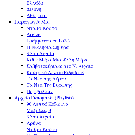
Ελλάδα
Διεθνή
Αθλητικά
Παραγωγές Μας
Ντάμα Κούπα
Αρένα
Γράμματα στη Ροδώ
Η Εκκλησία Σήμερα
3 Στο Αιγαίο
Κάθε Μέρα Μια Άλλη Μέρα
Σαββατοκύριακο στο Ν. Αιγαίο
Κεντρικό Δελτίο Ειδήσεων
Τα Νέα της Λέρου
Τα Νέα Της Ευρώπης
Περιβάλλον
Αρχείο Εκπομπών (Playlists)
90 Λεπτά Κάλυμνο
Μαζί Στις 3
3 Στο Αιγαίο
Αρένα
Ντάμα Κούπα