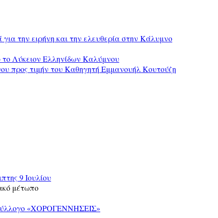
ά για την ειρήνη και την ελευθερία στην Κάλυμνο
ό το Λύκειον Ελληνίδων Καλύμνου
νου προς τιμήν του Καθηγητή Εμμανουήλ Κουτούζη
πτης 9 Ιουλίου
ακό μέτωπο
 Σύλλογο «ΧΟΡΟΓΕΝΝΗΣΕΙΣ»