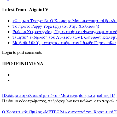
Latest from AigaioTV
«Φως και Τραγούδι. Ο Κόσμος»: Μουσικοποιητική βραδι
Το πρώτο Puppy Yoga έρχεται στην Χαλκιδική!
Έκθεση Χειροτεχνίας, Υφαντικής και Φωτογραφίας απ
Τιμητική εκδήλωση του Λυκείου των Ελληνίδων Καλύμ
Με βαθιά θλίψη αποχαιρετούμε τον Ιάκωβο Γερονικόλα
Login to post comments
ΠΡΟΤΕΙΝΟΜΕΝΑ
Πλύσιμο παραλιακού μετώπου Μαστιχαρίου, το πρωί της Πέμ
Πλύσιμο οδοστρώματος, πεζοδρομίων και κάδων, στο παραλι
Ο Χορευτικός Όμιλος «ΜΕΤΕΩΡΑ» συναντά τον Χορευτικό