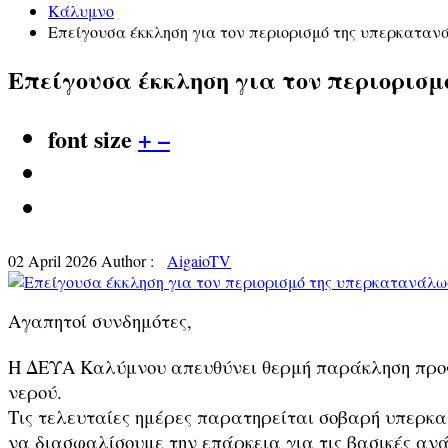
Κάλυμνο
Επείγουσα έκκληση για τον περιορισμό της υπερκατανά
Επείγουσα έκκληση για τον περιορισμ
font size
+
–
02 April 2026
Author :
AigaioTV
Αγαπητοί συνδημότες,
Η ΔΕΥΑ Καλύμνου απευθύνει θερμή παράκληση προς ό
νερού.
Τις τελευταίες ημέρες παρατηρείται σοβαρή υπερκα
να διασφαλίσουμε την επάρκεια για τις βασικές αν