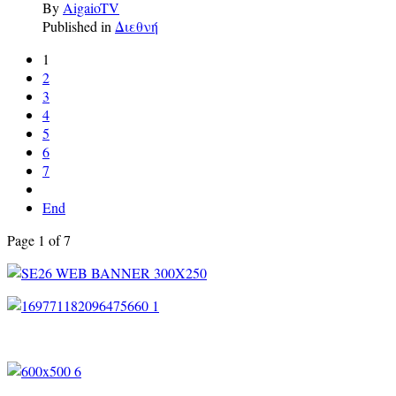
By
AigaioTV
Published in
Διεθνή
1
2
3
4
5
6
7
End
Page 1 of 7