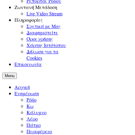
Ρεπορτάζ Ρόδου
Ζωντανή Μετάδοση
Live Video Stream
Πληροφορίες
Σχετικά με Μας
Διαφημιστείτε
Όροι χρήσης
Χάρτης Ιστότοπου
Δήλωση για τα
Cookies
Επικοινωνία
Menu
Αρχική
Ενημέρωση
Ρόδο
Κω
Κάλυμνο
Λέρο
Πάτμο
Περιφέρεια