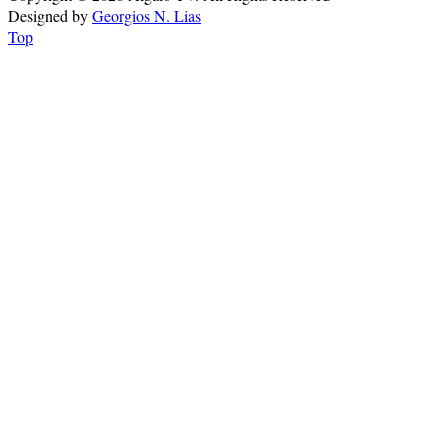
Designed by
Georgios N. Lias
Top