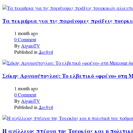
Τα τεκμήρια για τις παράνομες πράξεις τουρκ
1 month ago
0 Comment
By
AigaioTV
Published in
Διεθνή
Σάκης Αρναούτογλου: Το ελβετικό «φρένο» στη 
1 month ago
0 Comment
By
AigaioTV
Published in
Διεθνή
Η αχίλλειος πτέρνα της Τουρκίας και η πολιτικ