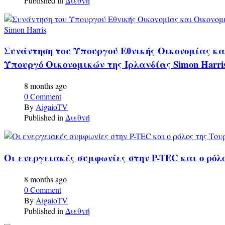
Published in
Διεθνή
Συνάντηση του Υπουργού Εθνικής Οικονομίας κα
Υπουργό Οικονομικών της Ιρλανδίας Simon Harri
8 months ago
0 Comment
By
AigaioTV
Published in
Διεθνή
Οι ενεργειακές συμφωνίες στην P-TEC και ο ρόλ
8 months ago
0 Comment
By
AigaioTV
Published in
Διεθνή