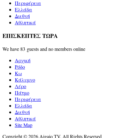
Περιφέρεια
Ελλάδα
Διεθνή
Αθλητικά
ΕΠΙΣΚΕΠΤΕΣ ΤΩΡΑ
We have 83 guests and no members online
Αρχική
Ρόδο
Κω
Κάλυμνο
Λέρο
Πάτμο
Περιφέρεια
Ελλάδα
Διεθνή
Αθλητικά
Site Map
Copyright © 2026 Aigaio TV. All Rights Reserved