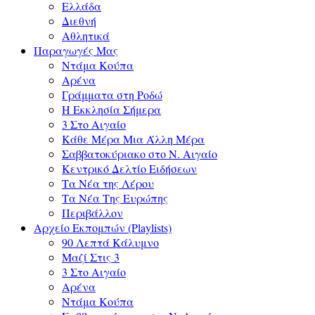
Ελλάδα
Διεθνή
Αθλητικά
Παραγωγές Μας
Ντάμα Κούπα
Αρένα
Γράμματα στη Ροδώ
Η Εκκλησία Σήμερα
3 Στο Αιγαίο
Κάθε Μέρα Μια Άλλη Μέρα
Σαββατοκύριακο στο Ν. Αιγαίο
Κεντρικό Δελτίο Ειδήσεων
Τα Νέα της Λέρου
Τα Νέα Της Ευρώπης
Περιβάλλον
Αρχείο Εκπομπών (Playlists)
90 Λεπτά Κάλυμνο
Μαζί Στις 3
3 Στο Αιγαίο
Αρένα
Ντάμα Κούπα