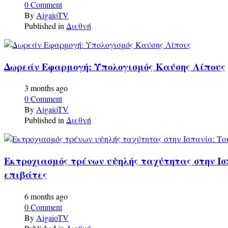
0 Comment
By
AigaioTV
Published in
Διεθνή
Δωρεάν Εφαρμογή: Υπολογισμός Καύσης Λίπους
3 months ago
0 Comment
By
AigaioTV
Published in
Διεθνή
Εκτροχιασμός τρένων υψηλής ταχύτητας στην Ισπ
επιβάτες
6 months ago
0 Comment
By
AigaioTV