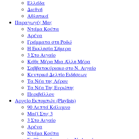
Ελλάδα
Διεθνή
Αθλητικά
Παραγωγές Μας
Ντάμα Κούπα
Αρένα
Γράμματα στη Ροδώ
Η Εκκλησία Σήμερα
3 Στο Αιγαίο
Κάθε Μέρα Μια Άλλη Μέρα
Σαββατοκύριακο στο Ν. Αιγαίο
Κεντρικό Δελτίο Ειδήσεων
Τα Νέα της Λέρου
Τα Νέα Της Ευρώπης
Περιβάλλον
Αρχείο Εκπομπών (Playlists)
90 Λεπτά Κάλυμνο
Μαζί Στις 3
3 Στο Αιγαίο
Αρένα
Ντάμα Κούπα