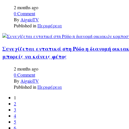
2 months ago
0 Comment
By
AigaioTV
Published in
Περιφέρεια
Συνεχίζεται εντατικά στη Ρόδο η διανομή οικια
μπορείς να κάνεις φέτος
2 months ago
0 Comment
By
AigaioTV
Published in
Περιφέρεια
1
2
3
4
5
6