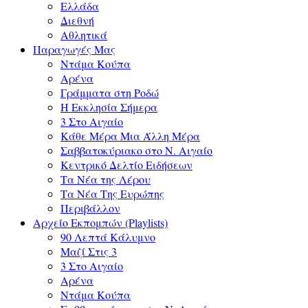
Ελλάδα
Διεθνή
Αθλητικά
Παραγωγές Μας
Ντάμα Κούπα
Αρένα
Γράμματα στη Ροδώ
Η Εκκλησία Σήμερα
3 Στο Αιγαίο
Κάθε Μέρα Μια Άλλη Μέρα
Σαββατοκύριακο στο Ν. Αιγαίο
Κεντρικό Δελτίο Ειδήσεων
Τα Νέα της Λέρου
Τα Νέα Της Ευρώπης
Περιβάλλον
Αρχείο Εκπομπών (Playlists)
90 Λεπτά Κάλυμνο
Μαζί Στις 3
3 Στο Αιγαίο
Αρένα
Ντάμα Κούπα