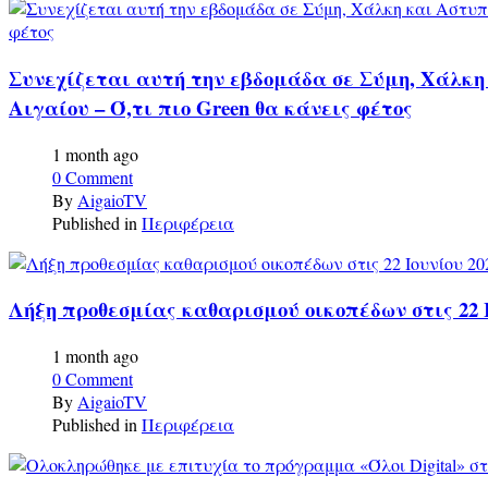
Συνεχίζεται αυτή την εβδομάδα σε Σύμη, Χάλκη
Αιγαίου – Ό,τι πιο Green θα κάνεις φέτος
1 month ago
0 Comment
By
AigaioTV
Published in
Περιφέρεια
Λήξη προθεσμίας καθαρισμού οικοπέδων στις 22 Ι
1 month ago
0 Comment
By
AigaioTV
Published in
Περιφέρεια