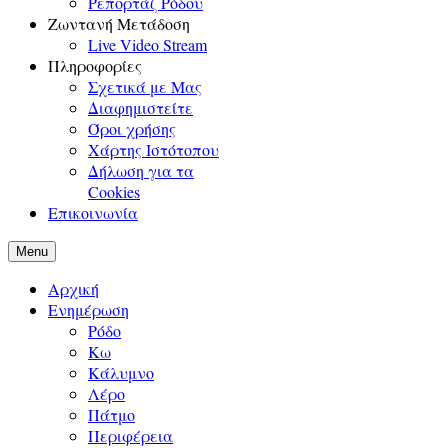
Ρεπορτάζ Ρόδου
Ζωντανή Μετάδοση
Live Video Stream
Πληροφορίες
Σχετικά με Μας
Διαφημιστείτε
Όροι χρήσης
Χάρτης Ιστότοπου
Δήλωση για τα
Cookies
Επικοινωνία
Menu
Αρχική
Ενημέρωση
Ρόδο
Κω
Κάλυμνο
Λέρο
Πάτμο
Περιφέρεια