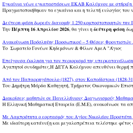
Εγκαίνια νέων εγκαταστάσεων ΕΚΑΒ Καλύμνου με στήριξη 
Πραγματοποιήθηκαν τα εγκαίνια και η τελετή ευλογίας του 
Δεύτερη φάση δωρεάν διανομής 1.250 κομποστοποιητών την 
Πέμπτη 16 Απριλίου 2026
δεύτερη φάση
Την
, θα γίνει η
δω
Ανακοίνωση Πρόσληψης Προσωπικού – 5 Θέσεις Φροντιστών
Το Σωματείο Γονέων Κηδεμόνων & Φίλων ΑμεΑ "Άγιος
Επείγουσα έκκληση για τον περιορισμό της υπερκατανάλωσης
Αγαπητοί συνδημότες,Η ΔΕΥΑ Καλύμνου απευθύνει θερμή 
Από τον Παπαρρηγόπουλο (1827), στον Καποδίστρια (1828-31
Του Δημήτρη Μάρδα Καθηγητή, Τμήματος Οικονομικών Επισ
Διακρίσεις μαθητών σε Πανελλήνιους Διαγωνισμούς Μαθημ
Η Ελληνική Μαθηματική Εταιρεία (Ε.Μ.Ε), ανακοίνωσε τα α
Με Λαμπρότητα ο εορτασμός του Αγίου Νικολάου Προστάτη 
Με ιδιαίτερη κατάνυξη και μεγαλοπρέπεια τελέστηκε φέτος