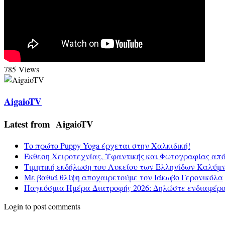
785 Views
AigaioTV
Latest from AigaioTV
Το πρώτο Puppy Yoga έρχεται στην Χαλκιδική!
Έκθεση Χειροτεχνίας, Υφαντικής και Φωτογραφίας απ
Τιμητική εκδήλωση του Λυκείου των Ελληνίδων Καλύμ
Με βαθιά θλίψη αποχαιρετούμε τον Ιάκωβο Γερονικόλα
Παγκόσμια Ημέρα Διατροφής 2026: Δηλώστε ενδιαφέρο
Login to post comments