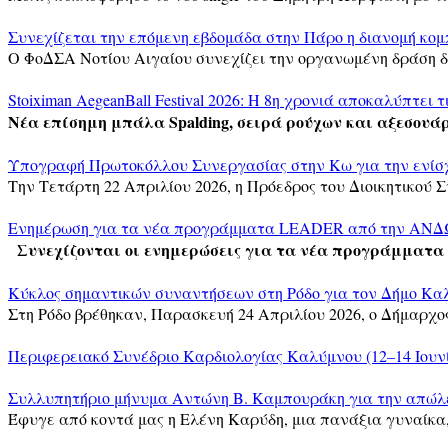
Συνεχίζεται την επόμενη εβδομάδα στην Πάρο η διανομή κομ
Ο ΦοΔΣΑ Νοτίου Αιγαίου συνεχίζει την οργανωμένη δράση δ
Stoiximan AegeanBall Festival 2026: Η 8η χρονιά αποκαλύπτει τ
Νέα επίσημη μπάλα Spalding, σειρά ρούχων και αξεσουάρ
Υπογραφή Πρωτοκόλλου Συνεργασίας στην Κω για την ενίσχ
Την Τετάρτη 22 Απριλίου 2026, η Πρόεδρος του Διοικητικού 
Ενημέρωση για τα νέα προγράμματα LEADER από την ΑΝΔΩ
Συνεχίζονται οι ενημερώσεις για τα νέα προγράμματα
Κύκλος σημαντικών συναντήσεων στη Ρόδο για τον Δήμο Κα
Στη Ρόδο βρέθηκαν, Παρασκευή 24 Απριλίου 2026, ο Δήμαρχ
Περιφερειακό Συνέδριο Καρδιολογίας Καλύμνου (12–14 Ιουνί
Συλλυπητήριο μήνυμα Αντώνη Β. Καμπουράκη για την απώλε
Έφυγε από κοντά μας η Ελένη Καρύδη, μια πανάξια γυναίκα