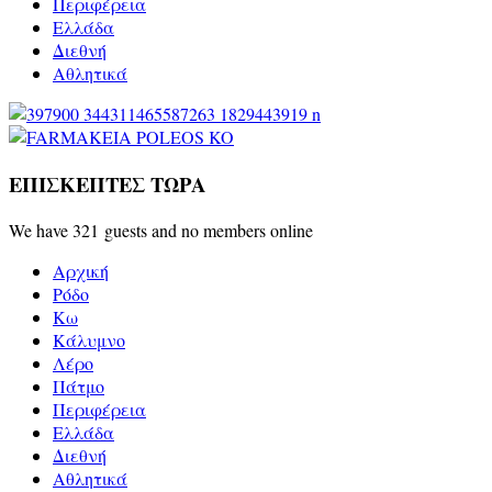
Περιφέρεια
Ελλάδα
Διεθνή
Αθλητικά
ΕΠΙΣΚΕΠΤΕΣ ΤΩΡΑ
We have 321 guests and no members online
Αρχική
Ρόδο
Κω
Κάλυμνο
Λέρο
Πάτμο
Περιφέρεια
Ελλάδα
Διεθνή
Αθλητικά