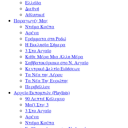
Ελλάδα
Διεθνή
Αθλητικά
Παραγωγές Μας
Ντάμα Κούπα
Αρένα
Γράμματα στη Ροδώ
Η Εκκλησία Σήμερα
3 Στο Αιγαίο
Κάθε Μέρα Μια Άλλη Μέρα
Σαββατοκύριακο στο Ν. Αιγαίο
Κεντρικό Δελτίο Ειδήσεων
Τα Νέα της Λέρου
Τα Νέα Της Ευρώπης
Περιβάλλον
Αρχείο Εκπομπών (Playlists)
90 Λεπτά Κάλυμνο
Μαζί Στις 3
3 Στο Αιγαίο
Αρένα
Ντάμα Κούπα