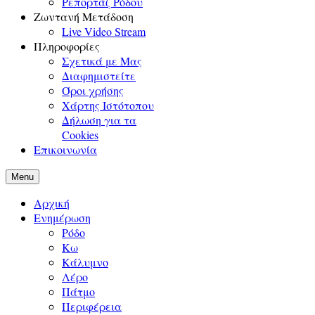
Ρεπορτάζ Ρόδου
Ζωντανή Μετάδοση
Live Video Stream
Πληροφορίες
Σχετικά με Μας
Διαφημιστείτε
Όροι χρήσης
Χάρτης Ιστότοπου
Δήλωση για τα
Cookies
Επικοινωνία
Menu
Αρχική
Ενημέρωση
Ρόδο
Κω
Κάλυμνο
Λέρο
Πάτμο
Περιφέρεια