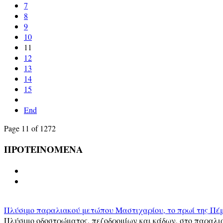
7
8
9
10
11
12
13
14
15
End
Page 11 of 1272
ΠΡΟΤΕΙΝΟΜΕΝΑ
Πλύσιμο παραλιακού μετώπου Μαστιχαρίου, το πρωί της Πέμ
Πλύσιμο οδοστρώματος, πεζοδρομίων και κάδων, στο παραλι