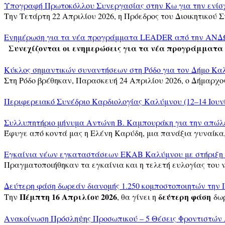
Υπογραφή Πρωτοκόλλου Συνεργασίας στην Κω για την ενίσχ
Την Τετάρτη 22 Απριλίου 2026, η Πρόεδρος του Διοικητικού 
Ενημέρωση για τα νέα προγράμματα LEADER από την ΑΝΔΩ
Συνεχίζονται οι ενημερώσεις για τα νέα προγράμματα
Κύκλος σημαντικών συναντήσεων στη Ρόδο για τον Δήμο Κα
Στη Ρόδο βρέθηκαν, Παρασκευή 24 Απριλίου 2026, ο Δήμαρχ
Περιφερειακό Συνέδριο Καρδιολογίας Καλύμνου (12–14 Ιουνί
Συλλυπητήριο μήνυμα Αντώνη Β. Καμπουράκη για την απώλε
Έφυγε από κοντά μας η Ελένη Καρύδη, μια πανάξια γυναίκα
Εγκαίνια νέων εγκαταστάσεων ΕΚΑΒ Καλύμνου με στήριξη 
Πραγματοποιήθηκαν τα εγκαίνια και η τελετή ευλογίας του 
Δεύτερη φάση δωρεάν διανομής 1.250 κομποστοποιητών την 
Πέμπτη 16 Απριλίου 2026
δεύτερη φάση
Την
, θα γίνει η
δω
Ανακοίνωση Πρόσληψης Προσωπικού – 5 Θέσεις Φροντιστών