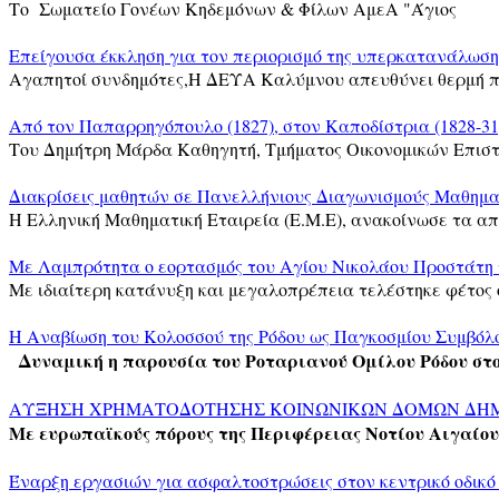
Το Σωματείο Γονέων Κηδεμόνων & Φίλων ΑμεΑ "Άγιος
Επείγουσα έκκληση για τον περιορισμό της υπερκατανάλωσης
Αγαπητοί συνδημότες,Η ΔΕΥΑ Καλύμνου απευθύνει θερμή 
Από τον Παπαρρηγόπουλο (1827), στον Καποδίστρια (1828-31
Του Δημήτρη Μάρδα Καθηγητή, Τμήματος Οικονομικών Επισ
Διακρίσεις μαθητών σε Πανελλήνιους Διαγωνισμούς Μαθημ
Η Ελληνική Μαθηματική Εταιρεία (Ε.Μ.Ε), ανακοίνωσε τα α
Με Λαμπρότητα ο εορτασμός του Αγίου Νικολάου Προστάτη 
Με ιδιαίτερη κατάνυξη και μεγαλοπρέπεια τελέστηκε φέτος
Η Αναβίωση του Κολοσσού της Ρόδου ως Παγκοσμίου Συμβόλο
Δυναμική η παρουσία του Ροταριανού Ομίλου Ρόδου στ
ΑΥΞΗΣΗ ΧΡΗΜΑΤΟΔΟΤΗΣΗΣ ΚΟΙΝΩΝΙΚΩΝ ΔΟΜΩΝ ΔΗ
Με ευρωπαϊκούς πόρους της Περιφέρειας Νοτίου Αιγαίου
Έναρξη εργασιών για ασφαλτοστρώσεις στον κεντρικό οδικό