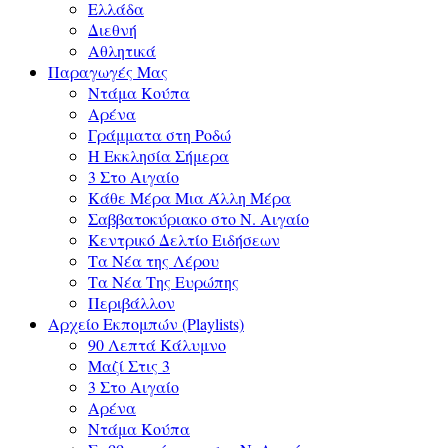
Ελλάδα
Διεθνή
Αθλητικά
Παραγωγές Μας
Ντάμα Κούπα
Αρένα
Γράμματα στη Ροδώ
Η Εκκλησία Σήμερα
3 Στο Αιγαίο
Κάθε Μέρα Μια Άλλη Μέρα
Σαββατοκύριακο στο Ν. Αιγαίο
Κεντρικό Δελτίο Ειδήσεων
Τα Νέα της Λέρου
Τα Νέα Της Ευρώπης
Περιβάλλον
Αρχείο Εκπομπών (Playlists)
90 Λεπτά Κάλυμνο
Μαζί Στις 3
3 Στο Αιγαίο
Αρένα
Ντάμα Κούπα