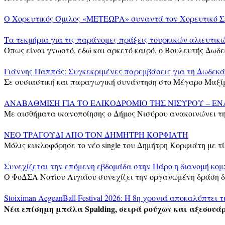
Ο Χορευτικός Όμιλος «ΜΕΤΕΩΡΑ» συναντά τον Χορευτικό
Τα τεκμήρια για τις παράνομες πράξεις τουρκικών αλιευτι
Όπως είναι γνωστό, εδώ και αρκετό καιρό, ο Βουλευτής Δωδε
Γιάννης Παππάς: Συγκεκριμένες παρεμβάσεις για τη Δωδεκά
Σε ουσιαστική και παραγωγική συνάντηση στο Μέγαρο Μαξίμ
ΑΝΑΒΑΘΜΙΣΗ ΓΙΑ ΤΟ ΕΛΙΚΟΔΡΟΜΙΟ ΤΗΣ ΝΙΣΥΡΟΥ – ΕΝ
Με αισθήματα ικανοποίησης ο Δήμος Νισύρου ανακοινώνει τ
ΝΕΟ ΤΡΑΓΟΥΔΙ ΑΠΟ ΤΟΝ ΔΗΜΗΤΡΗ ΚΟΡΦΙΑΤΗ
Μόλις κυκλοφόρησε το νέο single του Δημήτρη Κορφιάτη με τί
Συνεχίζεται την επόμενη εβδομάδα στην Πάρο η διανομή κομ
Ο ΦοΔΣΑ Νοτίου Αιγαίου συνεχίζει την οργανωμένη δράση δ
Stoiximan AegeanBall Festival 2026: Η 8η χρονιά αποκαλύπτει τ
Νέα επίσημη μπάλα Spalding, σειρά ρούχων και αξεσουάρ