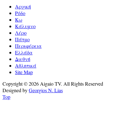
Αρχική
Ρόδο
Κω
Κάλυμνο
Λέρο
Πάτμο
Περιφέρεια
Ελλάδα
Διεθνή
Αθλητικά
Site Map
Copyright © 2026 Aigaio TV. All Rights Reserved
Designed by
Georgios N. Lias
Top