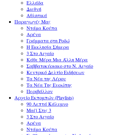
Ελλάδα
Διεθνή
Αθλητικά
Παραγωγές Μας
Ντάμα Κούπα
Αρένα
Γράμματα στη Ροδώ
Η Εκκλησία Σήμερα
3 Στο Αιγαίο
Κάθε Μέρα Μια Άλλη Μέρα
Σαββατοκύριακο στο Ν. Αιγαίο
Κεντρικό Δελτίο Ειδήσεων
Τα Νέα της Λέρου
Τα Νέα Της Ευρώπης
Περιβάλλον
Αρχείο Εκπομπών (Playlists)
90 Λεπτά Κάλυμνο
Μαζί Στις 3
3 Στο Αιγαίο
Αρένα
Ντάμα Κούπα