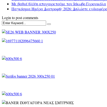
Με βαθιά θλίψη αποχαιρετούμε τον Ιάκωβο Γερονικόλα
Παγκόσμια Ημέρα Διατροφής 2026: Δηλώστε ενδιαφέρο
Login to post comments