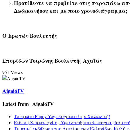
Προτίθεστε να προβείτε στις παραπάνω απα
Δωδεκανήσου και με ποιο χρονοδιάγραμμα;
Ο Ερωτών Βουλευτής
Σπυρίδων Τσιρώνης Βουλευτής Αχαΐας
951 Views
AigaioTV
Latest from AigaioTV
Το πρώτο Puppy Yoga έρχεται στην Χαλκιδική!
Έκθεση Χειροτεχνίας, Υφαντικής και Φωτογραφίας απ
Τιμητική εκδήλωση του Λυκείου των Ελληνίδων Καλύμ