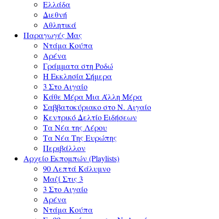
Ελλάδα
Διεθνή
Αθλητικά
Παραγωγές Μας
Ντάμα Κούπα
Αρένα
Γράμματα στη Ροδώ
Η Εκκλησία Σήμερα
3 Στο Αιγαίο
Κάθε Μέρα Μια Άλλη Μέρα
Σαββατοκύριακο στο Ν. Αιγαίο
Κεντρικό Δελτίο Ειδήσεων
Τα Νέα της Λέρου
Τα Νέα Της Ευρώπης
Περιβάλλον
Αρχείο Εκπομπών (Playlists)
90 Λεπτά Κάλυμνο
Μαζί Στις 3
3 Στο Αιγαίο
Αρένα
Ντάμα Κούπα