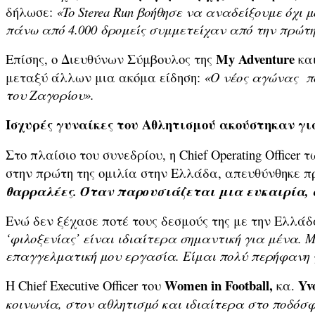
δήλωσε:
«To
S
terea
R
un βοήθησε να αναδείξουμε όχι 
πάνω από 4.000 δρομείς συμμετείχαν από την πρώτη
My Adventure
Επίσης, ο Διευθύνων Σύμβουλος της
κα
μεταξύ άλλων μια ακόμα είδηση:
«Ο νέος αγώνας πο
του Ζαγορίου».
Ισχυρές γυναίκες του Αθλητισμού ακούστηκαν γ
Στο πλαίσιο του συνεδρίου, η Chief Operating Officer 
στην πρώτη της ομιλία στην Ελλάδα, απευθύνθηκε πρ
θαρραλέες. Όταν παρουσιάζεται μια ευκαιρία, α
Ενώ δεν ξέχασε ποτέ τους δεσμούς της με την Ελλά
‘φ
ιλοξενία
ς’
είναι ιδιαίτερα σημαντική για μένα. 
επαγγελματική μου εργασία. Είμαι πολύ περήφαν
η
Women in Football,
Yv
Η Chief Executive Officer του
κα.
κοινωνία, στον αθλητισμό και ιδιαίτερα στο ποδόσφ