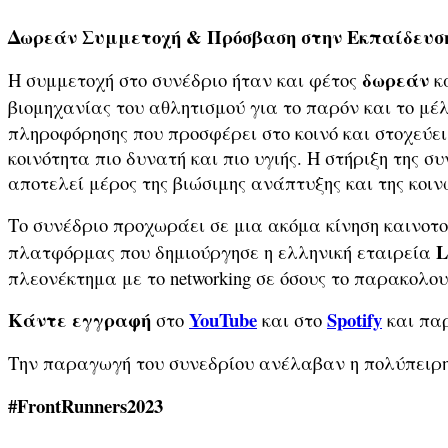
Δωρεάν Συμμετοχή & Πρόσβαση στην Εκπαίδευσ
δωρεάν
Η συμμετοχή στο συνέδριο ήταν και φέτος
κ
βιομηχανίας του αθλητισμού για το παρόν και το μέ
πληροφόρησης που προσφέρει στο κοινό και στοχεύει
κοινότητα πιο δυνατή και πιο υγιής. Η στήριξη της 
αποτελεί μέρος της βιώσιμης ανάπτυξης και της κοιν
Το συνέδριο προχωράει σε μια ακόμα κίνηση καινοτ
L
πλατφόρμας που δημιούργησε η ελληνική εταιρεία
πλεονέκτημα με το networking σε όσους το παρακολο
Κάντε εγγραφή
YouTube
Spotify
στο
και στο
και παρ
Την παραγωγή του συνεδρίου ανέλαβαν η πολύπειρ
#FrontRunners202
3