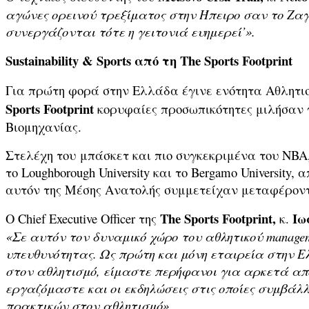
αγώνες ορεινού τρεξίματος στην Ήπειρο σαν το Ζαγό
συνεργάζονται τότε η γειτονιά ευημερεί’».
Sustainability & Sports
από τη The Sports Footprint
Για πρώτη φορά στην Ελλάδα έγινε ενότητα Αθλητισ
Sports
Footprint
κορυφαίες προσωπικότητες μιλήσαν γ
Βιομηχανίας.
Στελέχη του μπάσκετ και πιο συγκεκριμένα του NBA
το Loughborough University και το Bergamo Universi
αυτόν της Μέσης Ανατολής συμμετείχαν μεταφέροντας
The
Sports
Footprint
,
Ιω
Ο Chief Executive Officer της
κ.
«Σε αυτόν τον δυναμικό χώρο του αθλητικού
manage
υπευθυνότητας. Ως πρώτη και μόνη εταιρεία στην Ε
στον αθλητισμό, είμαστε περήφανοι για αρκετά από
εργαζόμαστε και οι εκδηλώσεις στις οποίες συμβάλ
πρακτικών στον αθλητισμό».