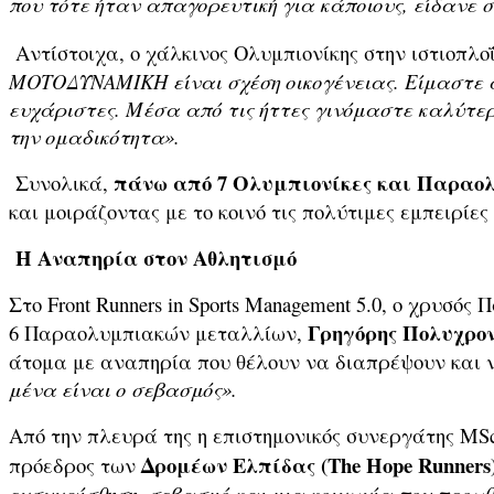
που τότε ήταν απαγορευτική για κάποιους, είδανε 
Αντίστοιχα, ο χάλκινος Ολυμπιονίκης στην ιστιοπλοΐ
ΜΟΤΟΔΥΝΑΜΙΚΗ είναι σχέση οικογένειας. Είμαστε α
ευχάριστες. Μέσα από τις ήττες γινόμαστε καλύτερ
την ομαδικότητα».
πάνω από 7 Ολυμπιονίκες
και Παραολ
Συνολικά,
και μοιράζοντας με το κοινό τις πολύτιμες εμπειρίες 
Η Αναπηρία στον Αθλητισμό
Στο Front Runners in Sports Management 5.0, ο χρυσ
Γρηγόρης Πολυχρον
6 Παραολυμπιακών μεταλλίων,
άτομα με αναπηρία που θέλουν να διαπρέψουν και 
μένα είναι ο σεβασμός».
Από την πλευρά της η επιστημονικός συνεργάτης MS
Δρομέων Ελπίδας (
The
Hope
Runners
πρόεδρος των
ενσυναίσθηση, σεβασμό και μια κοινωνία που προωθεί