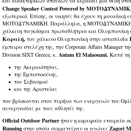
και διδακτορικών σπουδών να κερδίσει μια θέση στο
Change Speaker Contest Powered by ΜΟΤΟΔΥΝΑΜΙ
εξωτερικό. Επίσης, οι νικητές θα έχουν τη μοναδικ
ΜΟΤΟΔΥΝΑΜΙΚΗ. Παράλληλα, η ΜΟΤΟΔΥΝΑΜΙΚΗ συμμε
χάλκινη παγκόσμια πρωταθλήτρια και Ολυμπιονίκη
Καραλή,
τον χάλκινο Ολυμπιονίκη στην ιστιοπλοΐα
έμπειρα στελέχη της, την Corporate Affairs Manage
Antam El Malaouani.
Division SIXT Greece, κ.
Κατά τη 
της Ακεραιότητας,
της Εμπιστοσύνης,
του Σεβασμού
και της Αριστείας
που βρίσκονται στον πυρήνα των ενεργειών του Ομ
συνεργασίας με τους αθλητές της.
Official Outdoor Partner
ήταν η κορυφαία εταιρεία ou
Running
Zagori M
στην οποία συμμετείχαν οι αγώνες