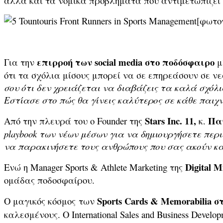
αλλά και τα νομικά προβλήματα που αντιμετωπίζει η
[φωτο
επιρροή των
social
media
στο ποδόσφαιρο
Για την
μ
ότι τα σχόλια μίσους μπορεί να σε επηρεάσουν σε νεα
σου ότι δεν χρειάζεται να διαβάζεις τα καλά σχόλι
Εστίασε στο πώς θα γίνεις καλύτερος σε κάθε παιχνίδ
Stars Inc. 11,
Πα
Από την πλευρά του ο Founder της
κ.
playbook
των νέων μέσων για να δημιουργήσετε περι
να παρακινήσετε τους ανθρώπους που σας ακούν κα
Digital M
Ενώ η Manager Sports & Athlete Marketing της
ομάδας ποδοσφαίρου.
Sports Cards & Memorabilia
σ
O μαγικός κόσμος των
καλεσμένους. Ο International Sales and Business Develop