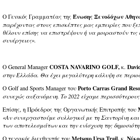
Ένωσης Ξενοδόχων Αθηνώ
Ο Γενικός Γραμματέας της
παρέχοντας στους επισκέπτες μας εμπειρίες που ξε
θέλουν επίσης να επιστρέψουν ή να μοιραστούν τις ε
συνέργειες
».
COSTA
NAVARINO
GOLF
,
Davi
Ο General Manager
κ.
στην Ελλάδα. Θα έχει μεγαλύτερη κάλυψη σε περιο
Porto Carras Grand Reso
Ο Golf and Sports Manager του
συνεχώς αυξανόμενη. Το 2022 είχαμε περισσότερους
Επίσης, η Πρόεδρος της Οργανωτικής Επιτροπής του
«Αν συνεργαστούμε συλλογικά με τη Σαντορίνη και 
των αποτελεσμάτων και την ενίσχυση της δημοσιότη
Metsovo Ursa Trail,
Νίκο
Ο τεχνικός διευθυντής του
κ.