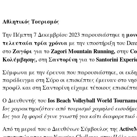
Αθλητικός Τουρισμός
μον
Την Πέμπτη 7 Δεκεμβρίου 2023 παρουσιάστηκε η
τελευταία τρία χρόνια
με την υποστήριξη του Der
Ζαγόρι
Zagori Mountain Running,
Co
στο
για το
στην
Κολύμβησης,
Σαντορίνη
Santorini Experi
στη
για το
Σύμφωνα με την έρευνα που παρουσιάστηκε, οι εκδη
παράδειγμα στη Σύρο οι επισκέπτες έμειναν στο νησ
προφίλ και στη Σαντορίνη είχαμε τέτοιους επισκέπτε
Ios
Beach
Volleyball
World
Tourname
Ο Διευθυντής του
Ίος χαρακτηριζόταν από τουρισμό χαμηλού εισοδήμα
Ίος για 1η φορά έγινε γνωστή για κάτι διαφορετικό 
Active
Από τη μεριά του ο Διευθύνων Σύμβουλος της
αποτυπώματος του
Navarino
Challenge
στην Πύλο και