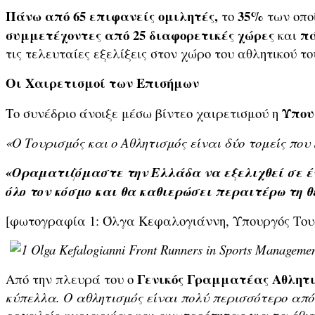
Πάνω από 65 επιφανείς ομιλητές,
35%
το
των οπο
συμμετέχοντες από 25 διαφορετικές χώρες
πά
και
τις τελευταίες εξελίξεις στον χώρο του αθλητικού το
Οι Χαιρετισμοί των Επισήμων
Υπου
Το συνέδριο άνοιξε μέσω βίντεο χαιρετισμού η
«Ο Τουρισμός και ο Αθλητισμός είναι δύο τομείς πο
«Οραματιζόμαστε την Ελλάδα να εξελιχθεί σε έ
όλο τον κόσμο και θα καθιερώσει περαιτέρω τη θ
[φωτογραφία 1: Όλγα Κεφαλογιάννη, Υπουργός Τουρισ
Γενικός Γραμματέας Αθλητι
Από την πλευρά του ο
κύπελλα. Ο αθλητισμός είναι πολύ περισσότερο από
εργαλείο κυριαρχίας και ανωτερότητας για τα έθνη