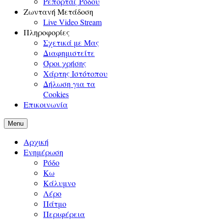
Ρεπορτάζ Ρόδου
Ζωντανή Μετάδοση
Live Video Stream
Πληροφορίες
Σχετικά με Μας
Διαφημιστείτε
Όροι χρήσης
Χάρτης Ιστότοπου
Δήλωση για τα
Cookies
Επικοινωνία
Menu
Αρχική
Ενημέρωση
Ρόδο
Κω
Κάλυμνο
Λέρο
Πάτμο
Περιφέρεια