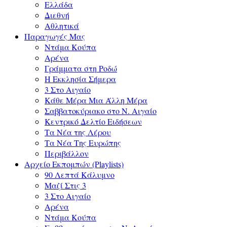
Ελλάδα
Διεθνή
Αθλητικά
Παραγωγές Μας
Ντάμα Κούπα
Αρένα
Γράμματα στη Ροδώ
Η Εκκλησία Σήμερα
3 Στο Αιγαίο
Κάθε Μέρα Μια Άλλη Μέρα
Σαββατοκύριακο στο Ν. Αιγαίο
Κεντρικό Δελτίο Ειδήσεων
Τα Νέα της Λέρου
Τα Νέα Της Ευρώπης
Περιβάλλον
Αρχείο Εκπομπών (Playlists)
90 Λεπτά Κάλυμνο
Μαζί Στις 3
3 Στο Αιγαίο
Αρένα
Ντάμα Κούπα