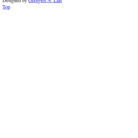
Designed by
Georgios N. Lias
Top