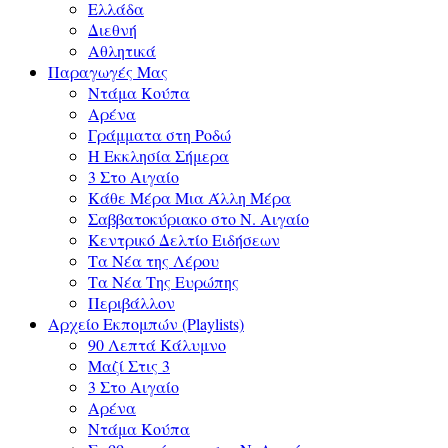
Ελλάδα
Διεθνή
Αθλητικά
Παραγωγές Μας
Ντάμα Κούπα
Αρένα
Γράμματα στη Ροδώ
Η Εκκλησία Σήμερα
3 Στο Αιγαίο
Κάθε Μέρα Μια Άλλη Μέρα
Σαββατοκύριακο στο Ν. Αιγαίο
Κεντρικό Δελτίο Ειδήσεων
Τα Νέα της Λέρου
Τα Νέα Της Ευρώπης
Περιβάλλον
Αρχείο Εκπομπών (Playlists)
90 Λεπτά Κάλυμνο
Μαζί Στις 3
3 Στο Αιγαίο
Αρένα
Ντάμα Κούπα