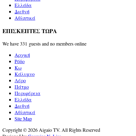
Ελλάδα
Διεθνή
Αθλητικά
ΕΠΙΣΚΕΠΤΕΣ ΤΩΡΑ
We have 331 guests and no members online
Αρχική
Ρόδο
Κω
Κάλυμνο
Λέρο
Πάτμο
Περιφέρεια
Ελλάδα
Διεθνή
Αθλητικά
Site Map
Copyright © 2026 Aigaio TV. All Rights Reserved