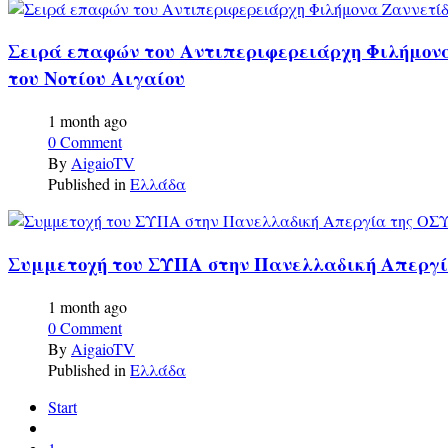
Σειρά επαφών του Αντιπεριφερειάρχη Φιλήμονα
του Νοτίου Αιγαίου
1 month ago
0 Comment
By
AigaioTV
Published in
Ελλάδα
Συμμετοχή του ΣΥΠΑ στην Πανελλαδική Απεργ
1 month ago
0 Comment
By
AigaioTV
Published in
Ελλάδα
Start