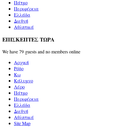
Πάτμο
Περιφέρεια
Ελλάδα
Διεθνή
Αθλητικά
ΕΠΙΣΚΕΠΤΕΣ ΤΩΡΑ
We have 79 guests and no members online
Αρχική
Ρόδο
Κω
Κάλυμνο
Λέρο
Πάτμο
Περιφέρεια
Ελλάδα
Διεθνή
Αθλητικά
Site Map