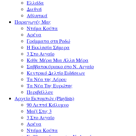
Ελλάδα
Διεθνή
Αθλητικά
Παραγωγές Μας
Ντάμα Κούπα
Αρένα
Γράμματα στη Ροδώ
Η Εκκλησία Σήμερα
3 Στο Αιγαίο
Κάθε Μέρα Μια Άλλη Μέρα
Σαββατοκύριακο στο Ν. Αιγαίο
Κεντρικό Δελτίο Ειδήσεων
Τα Νέα της Λέρου
Τα Νέα Της Ευρώπης
Περιβάλλον
Αρχείο Εκπομπών (Playlists)
90 Λεπτά Κάλυμνο
Μαζί Στις 3
3 Στο Αιγαίο
Αρένα
Ντάμα Κούπα