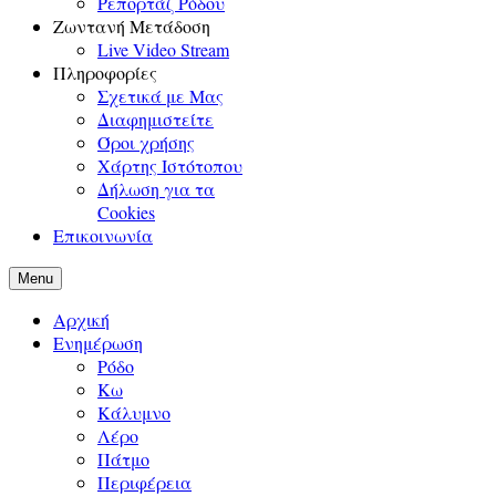
Ρεπορτάζ Ρόδου
Ζωντανή Μετάδοση
Live Video Stream
Πληροφορίες
Σχετικά με Μας
Διαφημιστείτε
Όροι χρήσης
Χάρτης Ιστότοπου
Δήλωση για τα
Cookies
Επικοινωνία
Menu
Αρχική
Ενημέρωση
Ρόδο
Κω
Κάλυμνο
Λέρο
Πάτμο
Περιφέρεια